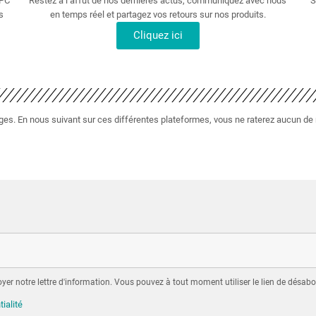
 PC
Restez à l’affût de nos dernières actus, communiquez avec nous
S
s
en temps réel et partagez vos retours sur nos produits.
Cliquez ici
s. En nous suivant sur ces différentes plateformes, vous ne raterez aucun de no
er notre lettre d'information. Vous pouvez à tout moment utiliser le lien de désabo
tialité