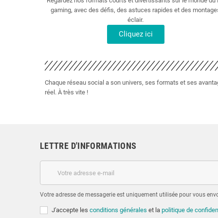
Regardez nos formats courts et divertissants sur le monde du
gaming, avec des défis, des astuces rapides et des montage
éclair.
Cliquez ici
Chaque réseau social a son univers, ses formats et ses avantage
réel. À très vite !
LETTRE D'INFORMATIONS
Votre adresse de messagerie est uniquement utilisée pour vous envoy
J'accepte les
conditions générales
et la
politique de confiden