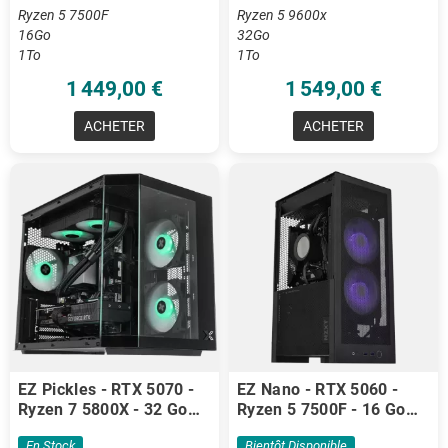
Ryzen 5 7500F
Ryzen 5 9600x
16Go
32Go
1To
1To
1 449,00 €
1 549,00 €
ACHETER
ACHETER
EZ Pickles - RTX 5070 -
EZ Nano - RTX 5060 -
Ryzen 7 5800X - 32 Go
Ryzen 5 7500F - 16 Go
DDR4
DDR5
En Stock
Bientôt Disponible