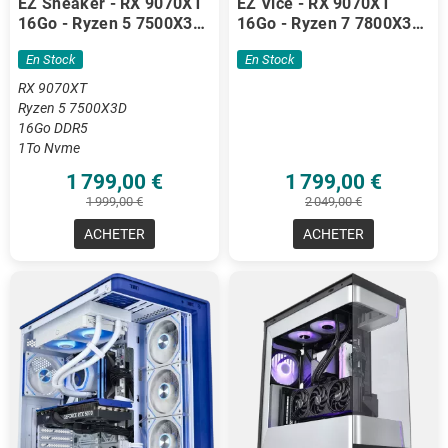
EZ Sneaker - RX 9070XT
EZ Vice - RX 9070XT
16Go - Ryzen 5 7500X3D
16Go - Ryzen 7 7800X3D
- 16 Go DDR5
- 32 Go DDR5
En Stock
En Stock
RX 9070XT
Ryzen 5 7500X3D
16Go DDR5
1To Nvme
1 799,00 €
1 799,00 €
1 999,00 €
2 049,00 €
ACHETER
ACHETER