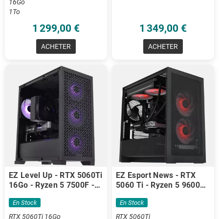
16Go
1To
1 299,00 €
1 349,00 €
ACHETER
ACHETER
EZ Level Up - RTX 5060Ti
EZ Esport News - RTX
16Go - Ryzen 5 7500F -
5060 Ti - Ryzen 5 9600X -
16Go DDR5
32 Go DDR5
En Stock
En Stock
RTX 5060Ti 16Go
RTX 5060Ti