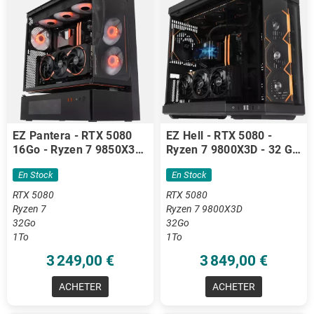
EZ Pantera - RTX 5080
EZ Hell - RTX 5080 -
16Go - Ryzen 7 9850X3D
Ryzen 7 9800X3D - 32 Go
- 32 Go DDR5
DDR5
En Stock
En Stock
RTX 5080
RTX 5080
Ryzen 7
Ryzen 7 9800X3D
32Go
32Go
1To
1To
3 249,00 €
3 849,00 €
ACHETER
ACHETER