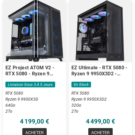
EZ Project ATOM V2 -
EZ Ultimate - RTX 5080 -
RTX 5080 - Ryzen 9
Ryzen 9 9950X3D2 -
9900X3D - 64Go DDR5
32Go DDR5
Livraison Sous 3 À 5 Jours
En Stock
RTX 5080
RTX 5080
Ryzen 9 9900X3D
Ryzen 9 9950X3D2
64Go
32Go
2To
2To
4 199,00 €
4 499,00 €
ACHETER
ACHETER