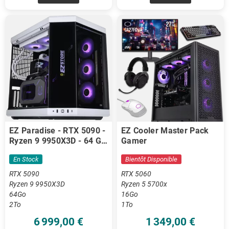
EZ Paradise - RTX 5090 -
EZ Cooler Master Pack
Ryzen 9 9950X3D - 64 Go
Gamer
DDR5
En Stock
Bientôt Disponible
RTX 5090
RTX 5060
Ryzen 9 9950X3D
Ryzen 5 5700x
64Go
16Go
2To
1To
6 999,00 €
1 349,00 €