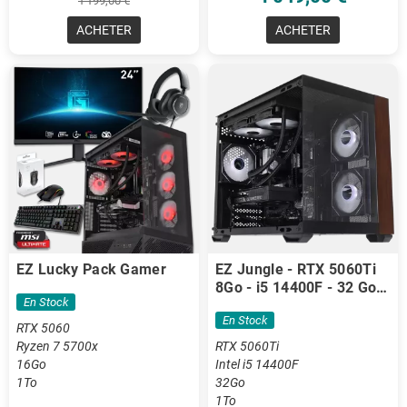
1 199,00 €
ACHETER
ACHETER
EZ Lucky Pack Gamer
EZ Jungle - RTX 5060Ti
8Go - i5 14400F - 32 Go
En Stock
DDR4
En Stock
RTX 5060
Ryzen 7 5700x
RTX 5060Ti
16Go
Intel i5 14400F
1To
32Go
1To