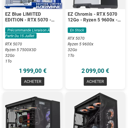
EZ Blue LIMITED
EZ Chromis - RTX 5070
EDITION - RTX 5070 -
12Go - Ryzen 5 9600x -
Ryzen 5 7500X3D - 32 Go
32 Go DDR5
Précommande Livraison À
En Stock
DDR5
Partir Du 15 Juillet
RTX 5070
RTX 5070
Ryzen 5 9600x
Ryzen 5 7500X3D
32Go
32Go
1To
1To
1 999,00 €
2 099,00 €
ACHETER
ACHETER