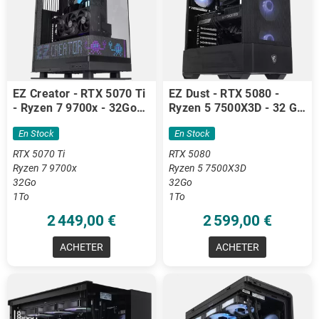
EZ Creator - RTX 5070 Ti
EZ Dust - RTX 5080 -
- Ryzen 7 9700x - 32Go
Ryzen 5 7500X3D - 32 Go
DDR5
DDR5
En Stock
En Stock
RTX 5070 Ti
RTX 5080
Ryzen 7 9700x
Ryzen 5 7500X3D
32Go
32Go
1To
1To
2 449,00 €
2 599,00 €
ACHETER
ACHETER