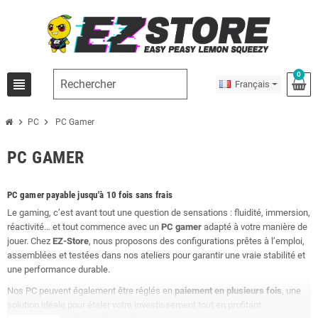
0
view_headline
Français
chevron_right
chevron_right
PC
PC Gamer
PC GAMER
PC gamer payable jusqu'à 10 fois sans frais
Le gaming, c’est avant tout une question de sensations : fluidité, immersion,
réactivité… et tout commence avec un
PC gamer
adapté à votre manière de
jouer. Chez
EZ-Store
, nous proposons des configurations prêtes à l’emploi,
assemblées et testées dans nos ateliers pour garantir une vraie stabilité et
une performance durable.
Nos PC peuvent également être réglés en
paiement en plusieurs fois
, une
solution idéale pour étaler votre investissement tout en profitant