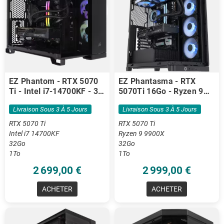
EZ Phantom - RTX 5070
EZ Phantasma - RTX
Ti - Intel i7-14700KF - 32
5070Ti 16Go - Ryzen 9
Go DDR5
9900X - 32 Go DDR5
Livraison Sous 3 À 5 Jours
Livraison Sous 3 À 5 Jours
RTX 5070 Ti
RTX 5070 Ti
Intel i7 14700KF
Ryzen 9 9900X
32Go
32Go
1To
1To
2 699,00 €
2 999,00 €
ACHETER
ACHETER