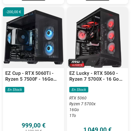
-200,00 €
EZ Cup - RTX 5060Ti -
EZ Lucky - RTX 5060 -
Ryzen 5 7500F - 16Go
Ryzen 7 5700X - 16 Go
DDR5
DDR4
En Stock
En Stock
RTX 5060
Ryzen 7 5700x
16Go
1To
999,00 €
1 049,00 €