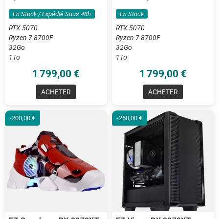
DDR5
32Go DDR5
En Stock / Expédié Sous 48h
En Stock
RTX 5070
RTX 5070
Ryzen 7 8700F
Ryzen 7 8700F
32Go
32Go
1To
1To
1 799,00 €
1 799,00 €
ACHETER
ACHETER
-200,00 €
-250,00 €