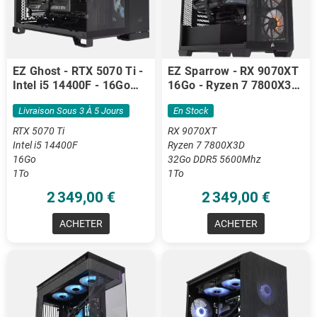
EZ Ghost - RTX 5070 Ti -
EZ Sparrow - RX 9070XT
Intel i5 14400F - 16Go
16Go - Ryzen 7 7800X3D
DDR5
- 32 Go DDR5
Livraison Sous 3 À 5 Jours
En Stock
RTX 5070 Ti
RX 9070XT
Intel i5 14400F
Ryzen 7 7800X3D
16Go
32Go DDR5 5600Mhz
1To
1To
2 349,00 €
2 349,00 €
ACHETER
ACHETER