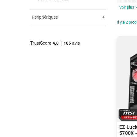
Que tu jo
Voir plus
thermique
expand_
contenu e
Périphériques
add
Il y a 2 prod
EZ Luck
5700X 