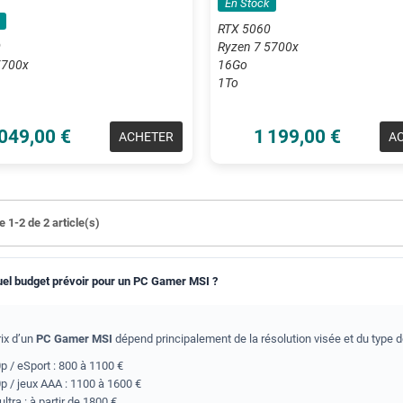
En Stock
RTX 5060
0
Ryzen 7 5700x
5700x
16Go
1To
 049,00 €
1 199,00 €
ACHETER
A
 1-2 de 2 article(s)
el budget prévoir pour un PC Gamer MSI ?
rix d’un
PC Gamer MSI
dépend principalement de la résolution visée et du type de
p / eSport : 800 à 1100 €
p / jeux AAA : 1100 à 1600 €
ultra : à partir de 1800 €