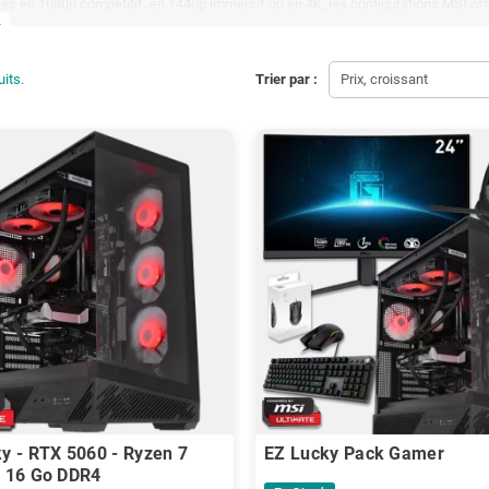
ues en 1080p compétitif, en 1440p immersif ou en 4K, les configurations MSI off
 et une conception orientée durabilité. Ces PC sont également adaptés au stream
more
t aux usages intensifs sur le long terme.
uits.
Trier par :
Prix, croissant
y - RTX 5060 - Ryzen 7
EZ Lucky Pack Gamer
- 16 Go DDR4