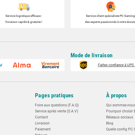
Service logistique efficace :
Service client spécialiste
PC Gaming
livraison rapide & gratuite !
des experts passionnés à votre écoute
Mode de livraison
Faites confiance à UPS :
t
Pages pratiques
À propos
Foire aux questions (F.A.Q)
Qui sommes-nou
Service après vente (S.A.V)
Pourquoi choisir 
Contact
Réseaux sociaux
Livraison
Blog
Paiement
Quelle config PC 