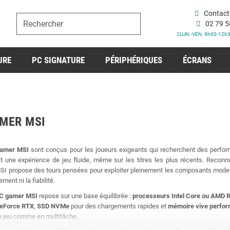
Contact
02 79 5
LUN.-VEN. 9h00-12h
URE
PC SIGNATURE
PÉRIPHÉRIQUES
ÉCRANS
MER MSI
amer MSI
sont conçus pour les joueurs exigeants qui recherchent des perfo
 et une expérience de jeu fluide, même sur les titres les plus récents. Reconn
I propose des tours pensées pour exploiter pleinement les composants mode
ement ni la fiabilité.
C gamer MSI
repose sur une base équilibrée :
processeurs Intel Core ou AMD 
eForce RTX
,
SSD NVMe
pour des chargements rapides et
mémoire vive perfo
n jeu comme en multitâche.