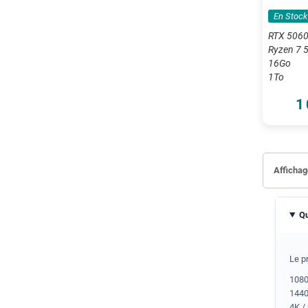
En Stock
RTX 506
Ryzen 7 
16Go
1To
1
Affichage
Qu
Le p
1080
1440
4K / 