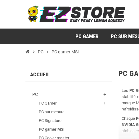
PC GAMER
PC SUR MES
chevron_right
PC
chevron_right
PC gamer MSI
PC GA
ACCUEIL
Les
PC G
PC
add
stabilité
marque MS
PC Gamer
add
refroidiss
PC sur mesure
Chaque
P
PC Signature
NVIDIA G
PC gamer MSI
stables e
PC Cooler master