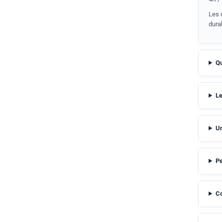
Les 
durab
Qu
Le
Un
Pe
Co