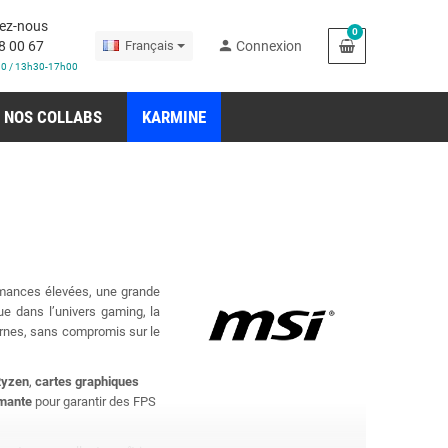
ez-nous
0
person
8 00 67
Français
Connexion
30 / 13h30-17h00
NOS COLLABS
KARMINE
rmances élevées, une grande
ue dans l’univers gaming, la
rnes, sans compromis sur le
Ryzen
,
cartes graphiques
rmante
pour garantir des FPS