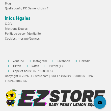
Blog
Quelle config PC Gamer choisir ?
Infos légales
C.G.V
Mentions légales
Politique de confidentialité
Cookies : mes préférences
Youtube
Instagram
Facebook
LinkedIn
Tiktok
Twitch
Twitter (X)
Appelez-nous : 02.79.58.00.67
Copyright © 2026 - EZ-store.com | SIRET : 49504913200105 | TVA :
FR02495049132
mail