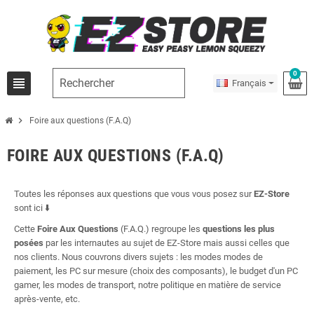
0
view_headline
Français
chevron_right
Foire aux questions (F.A.Q)
FOIRE AUX QUESTIONS (F.A.Q)
Toutes les réponses aux questions que vous vous posez sur
EZ-Store
sont ici ⬇️
Cette
Foire Aux Questions
(F.A.Q.) regroupe les
questions les plus
posées
par les internautes au sujet de EZ-Store mais aussi celles que
nos clients. Nous couvrons divers sujets : les modes modes de
paiement, les PC sur mesure (choix des composants), le budget d'un PC
gamer, les modes de transport, notre politique en matière de service
après-vente, etc.