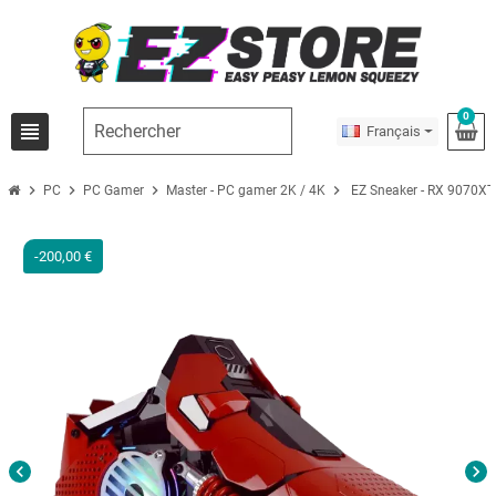
0
view_headline
Français
chevron_right
chevron_right
chevron_right
chevron_right
PC
PC Gamer
Master - PC gamer 2K / 4K
EZ Sneaker - RX 9070XT
-200,00 €
chevron_left
chevron_right