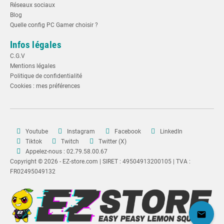
Réseaux sociaux
Blog
Quelle config PC Gamer choisir ?
Infos légales
C.G.V
Mentions légales
Politique de confidentialité
Cookies : mes préférences
Youtube
Instagram
Facebook
LinkedIn
Tiktok
Twitch
Twitter (X)
Appelez-nous : 02.79.58.00.67
Copyright © 2026 - EZ-store.com | SIRET : 49504913200105 | TVA :
FR02495049132
mail