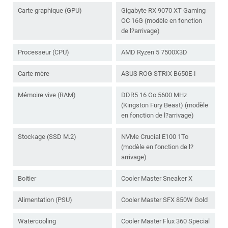
Carte graphique (GPU)
Gigabyte RX 9070 XT Gaming
OC 16G (modèle en fonction
de l?arrivage)
Processeur (CPU)
AMD Ryzen 5 7500X3D
Carte mère
ASUS ROG STRIX B650E-I
Mémoire vive (RAM)
DDR5 16 Go 5600 MHz
(Kingston Fury Beast) (modèle
en fonction de l?arrivage)
Stockage (SSD M.2)
NVMe Crucial E100 1To
(modèle en fonction de l?
arrivage)
Boitier
Cooler Master Sneaker X
Alimentation (PSU)
Cooler Master SFX 850W Gold
Watercooling
Cooler Master Flux 360 Special