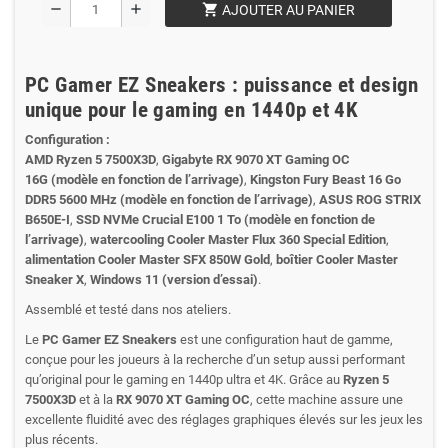
shopping_cart
remove
add
AJOUTER AU PANIER
PC Gamer EZ Sneakers : puissance et design
unique pour le gaming en 1440p et 4K
Configuration :
AMD Ryzen 5 7500X3D
,
Gigabyte RX 9070 XT Gaming OC
16G
(modèle en fonction de l’arrivage)
,
Kingston Fury Beast 16 Go
DDR5 5600 MHz
(modèle en fonction de l’arrivage)
,
ASUS ROG STRIX
B650E-I
,
SSD NVMe Crucial E100 1 To
(modèle en fonction de
l’arrivage)
,
watercooling Cooler Master Flux 360 Special Edition
,
alimentation Cooler Master SFX 850W Gold
,
boîtier Cooler Master
Sneaker X
,
Windows 11 (version d’essai)
.
Assemblé et testé dans nos ateliers.
Le
PC Gamer EZ Sneakers
est une configuration haut de gamme,
conçue pour les joueurs à la recherche d’un setup aussi performant
qu’original pour le gaming en 1440p ultra et 4K. Grâce au
Ryzen 5
7500X3D
et à la
RX 9070 XT Gaming OC
, cette machine assure une
excellente fluidité avec des réglages graphiques élevés sur les jeux les
plus récents.