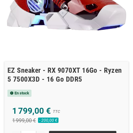
EZ Sneaker - RX 9070XT 16Go - Ryzen
5 7500X3D - 16 Go DDR5
En stock
new_releases
1 799,00 €
TTC
1 999,00 €
- 200,00 €