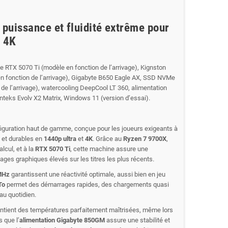
 puissance et fluidité extrême pour
t 4K
RTX 5070 Ti (modèle en fonction de l’arrivage), Kignston
 fonction de l’arrivage), Gigabyte B650 Eagle AX, SSD NVMe
 de l’arrivage), watercooling DeepCool LT 360, alimentation
nteks Evolv X2 Matrix, Windows 11 (version d’essai).
iguration haut de gamme, conçue pour les joueurs exigeants à
 et durables en
1440p ultra
et
4K
. Grâce au
Ryzen 7 9700X
,
lcul, et à la
RTX 5070 Ti
, cette machine assure une
lages graphiques élevés sur les titres les plus récents.
MHz
garantissent une réactivité optimale, aussi bien en jeu
To
permet des démarrages rapides, des chargements quasi
 au quotidien.
tient des températures parfaitement maîtrisées, même lors
 que l’
alimentation Gigabyte 850GM
assure une stabilité et