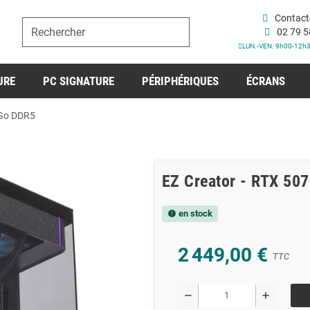
Contact
02 79 5
LUN.-VEN. 9h00-12h
URE
PC SIGNATURE
PÉRIPHÉRIQUES
ÉCRANS
2Go DDR5
EZ Creator - RTX 507
en stock
new_releases
2 449,00 €
TTC
remove
add