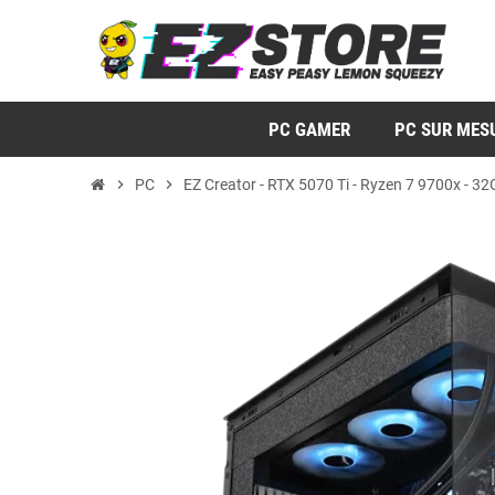
PC GAMER
PC SUR MES
chevron_right
PC
chevron_right
EZ Creator - RTX 5070 Ti - Ryzen 7 9700x - 3