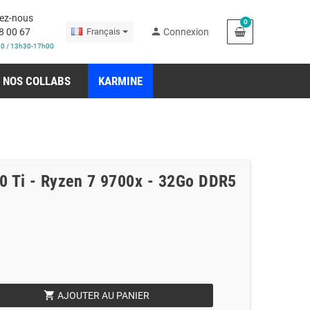
ez-nous
0
person
8 00 67
Français
Connexion
30 / 13h30-17h00
NOS COLLABS
KARMINE
0 Ti - Ryzen 7 9700x - 32Go DDR5
shopping_cart
AJOUTER AU PANIER