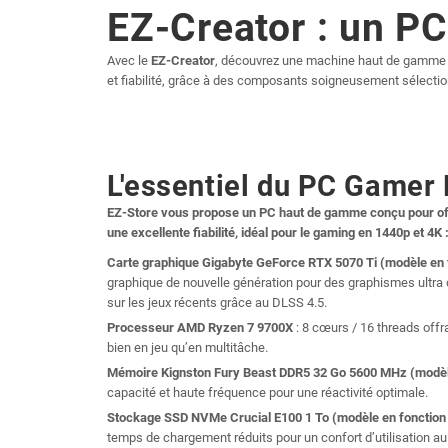
EZ-Creator : un P
Avec le
EZ-Creator
, découvrez une machine haut de gamme
et fiabilité, grâce à des composants soigneusement sélection
L'essentiel du PC Gamer
EZ-Store vous propose un PC haut de gamme conçu pour of
une excellente fiabilité, idéal pour le gaming en 1440p et 4K 
Carte graphique
Gigabyte
GeForce RTX 5070 Ti (modèle en f
graphique de nouvelle génération pour des graphismes ultra dé
sur les jeux récents grâce au DLSS 4.5.
Processeur AMD Ryzen 7 9700X
: 8 cœurs / 16 threads off
bien en jeu qu’en multitâche.
Mémoire Kignston Fury Beast DDR5 32 Go 5600 MHz (modèle 
capacité et haute fréquence pour une réactivité optimale.
Stockage SSD NVMe Crucial E100 1 To (modèle en fonction d
temps de chargement réduits pour un confort d’utilisation au