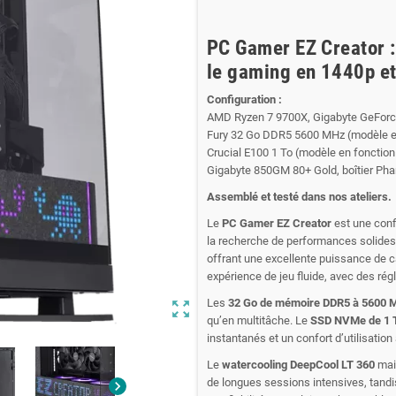
PC Gamer EZ Creator :
le gaming en 1440p e
Configuration :
AMD Ryzen 7 9700X, Gigabyte GeForce 
Fury 32 Go DDR5 5600 MHz (modèle en
Crucial E100 1 To (modèle en fonction
Gigabyte 850GM 80+ Gold, boîtier Pha
Assemblé et testé dans nos ateliers.
Le
PC Gamer EZ Creator
est une conf
la recherche de performances solides
offrant une excellente puissance de ca
expérience de jeu fluide, avec des rég
Les
32 Go de mémoire DDR5 à 5600 
zoom_out_map
qu’en multitâche. Le
SSD NVMe de 1 
instantanés et un confort d’utilisation
Le
watercooling DeepCool LT 360
main
de longues sessions intensives, tandis
chevron_right