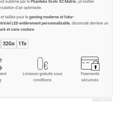
est sublimé par le
Phanteks Evolv X2 Matrix
, un boîtier
ulation d’air optimisée.
et taillée pour le
gaming moderne et futur-
triciel LED
entièrement personnalisable
, dissimulé derrière un
uré et sans couture
.
32Go
1To
ient
Livraison gratuite sous
Paiements
g
conditions
sécurisés
AR0063984