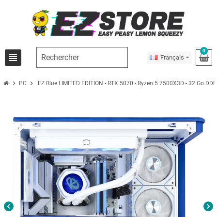
0
view_headline
Français
chevron_right
chevron_right
PC
EZ Blue LIMITED EDITION - RTX 5070 - Ryzen 5 7500X3D - 32 Go DD
chevron_left
chevron_right