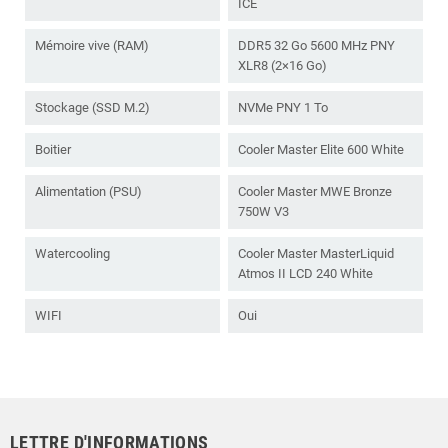
ICE
Mémoire vive (RAM)
DDR5 32 Go 5600 MHz PNY
XLR8 (2×16 Go)
Stockage (SSD M.2)
NVMe PNY 1 To
Boitier
Cooler Master Elite 600 White
Alimentation (PSU)
Cooler Master MWE Bronze
750W V3
Watercooling
Cooler Master MasterLiquid
Atmos II LCD 240 White
WIFI
Oui
LETTRE D'INFORMATIONS