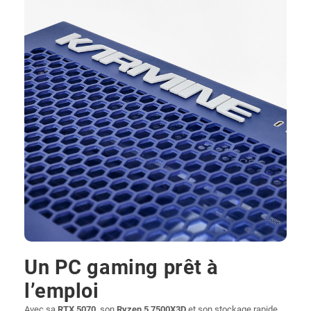
Un PC gaming prêt à
l’emploi
Avec sa
RTX 5070
, son
Ryzen 5 7500X3D
et son stockage rapide,