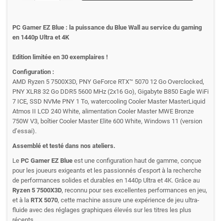
PC Gamer EZ Blue : la puissance du Blue Wall au service du gaming
en 1440p Ultra et 4K
Edition limitée en 30 exemplaires !
Configuration :
AMD Ryzen 5 7500X3D, PNY GeForce RTX™ 5070 12 Go Overclocked,
PNY XLR8 32 Go DDR5 5600 MHz (2x16 Go), Gigabyte B850 Eagle WiFi
7 ICE, SSD NVMe PNY 1 To, watercooling Cooler Master MasterLiquid
Atmos II LCD 240 White, alimentation Cooler Master MWE Bronze
750W V3, boîtier Cooler Master Elite 600 White, Windows 11 (version
d’essai).
Assemblé et testé dans nos ateliers.
Le
PC Gamer EZ Blue
est une configuration haut de gamme, conçue
pour les joueurs exigeants et les passionnés d’esport à la recherche
de performances solides et durables en 1440p Ultra et 4K. Grâce au
Ryzen 5 7500X3D
, reconnu pour ses excellentes performances en jeu,
et à la
RTX 5070
, cette machine assure une expérience de jeu ultra-
fluide avec des réglages graphiques élevés sur les titres les plus
récents.