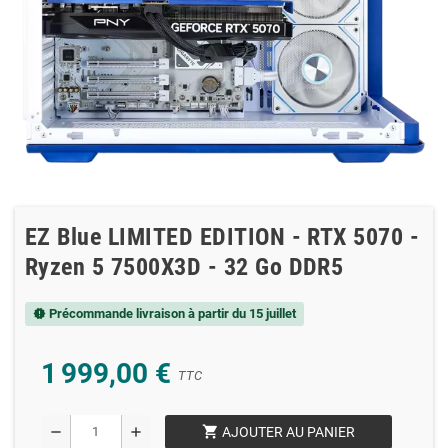
EZ Blue LIMITED EDITION - RTX 5070 -
Ryzen 5 7500X3D - 32 Go DDR5
Précommande livraison à partir du 15 juillet
new_releases
1 999,00 €
TTC
shopping_cart
remove
add
AJOUTER AU PANIER