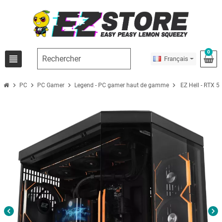
0
view_headline
Français
chevron_right
chevron_right
chevron_right
chevron_right
PC
PC Gamer
Legend - PC gamer haut de gamme
EZ Hell - RTX 
chevron_left
chevron_right