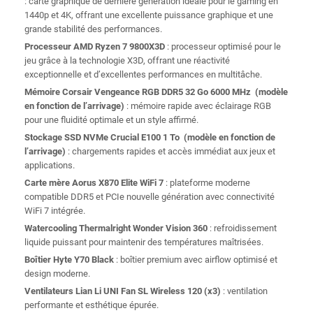
: carte graphique de dernière génération idéale pour le gaming en
1440p et 4K, offrant une excellente puissance graphique et une
grande stabilité des performances.
Processeur AMD Ryzen 7 9800X3D
: processeur optimisé pour le
jeu grâce à la technologie X3D, offrant une réactivité
exceptionnelle et d’excellentes performances en multitâche.
Mémoire Corsair Vengeance RGB DDR5 32 Go 6000 MHz (modèle
en fonction de l’arrivage)
: mémoire rapide avec éclairage RGB
pour une fluidité optimale et un style affirmé.
Stockage SSD NVMe Crucial E100 1 To (modèle en fonction de
l’arrivage)
: chargements rapides et accès immédiat aux jeux et
applications.
Carte mère Aorus X870 Elite WiFi 7
: plateforme moderne
compatible DDR5 et PCIe nouvelle génération avec connectivité
WiFi 7 intégrée.
Watercooling Thermalright Wonder Vision 360
: refroidissement
liquide puissant pour maintenir des températures maîtrisées.
Boîtier Hyte Y70 Black
: boîtier premium avec airflow optimisé et
design moderne.
Ventilateurs Lian Li UNI Fan SL Wireless 120 (x3)
: ventilation
performante et esthétique épurée.