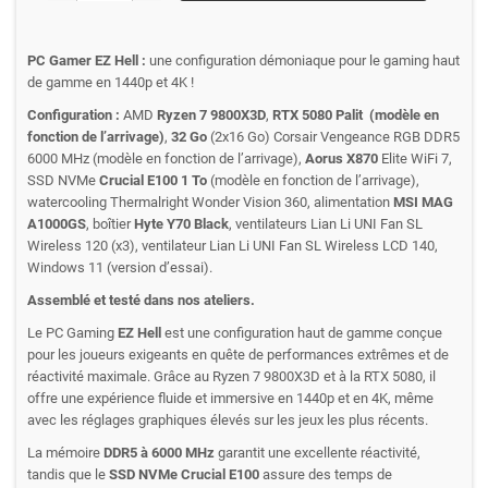
PC Gamer EZ Hell :
une configuration démoniaque pour le gaming haut
de gamme en 1440p et 4K !
Configuration :
AMD
Ryzen 7 9800X3D
,
RTX 5080 Palit
(modèle en
fonction de l’arrivage)
,
32 Go
(2x16 Go) Corsair Vengeance RGB DDR5
6000 MHz (modèle en fonction de l’arrivage),
Aorus X870
Elite WiFi 7,
SSD NVMe
Crucial E100 1 To
(modèle en fonction de l’arrivage),
watercooling Thermalright Wonder Vision 360, alimentation
MSI MAG
A1000GS
, boîtier
Hyte Y70 Black
, ventilateurs Lian Li UNI Fan SL
Wireless 120 (x3), ventilateur Lian Li UNI Fan SL Wireless LCD 140,
Windows 11 (version d’essai).
Assemblé et testé dans nos ateliers.
Le PC Gaming
EZ Hell
est une configuration haut de gamme conçue
pour les joueurs exigeants en quête de performances extrêmes et de
réactivité maximale. Grâce au Ryzen 7 9800X3D et à la RTX 5080, il
offre une expérience fluide et immersive en 1440p et en 4K, même
avec les réglages graphiques élevés sur les jeux les plus récents.
La mémoire
DDR5 à 6000 MHz
garantit une excellente réactivité,
tandis que le
SSD NVMe Crucial E100
assure des temps de