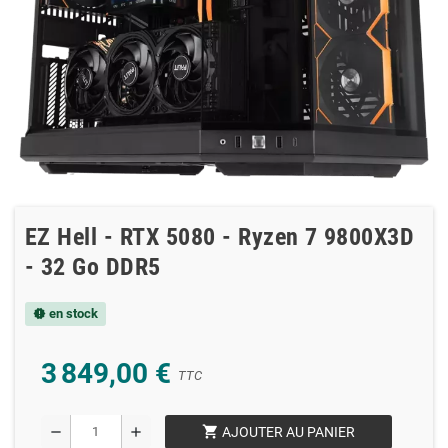
EZ Hell - RTX 5080 - Ryzen 7 9800X3D
- 32 Go DDR5
en stock
new_releases
3 849,00 €
TTC
shopping_cart
remove
add
AJOUTER AU PANIER