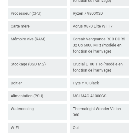
fonction de l?arrivage)
Processeur (CPU)
Ryzen 7 9800X3D
Carte mère
Aorus X870 Elite WiFi 7
Mémoire vive (RAM)
Corsair Vengeance RGB DDR5
32 Go 6000 MHz (modèle en
fonction de l?arrivage)
Stockage (SSD M.2)
Crucial E100 1 To (modèle en
fonction de l?arrivage)
Boitier
Hyte Y70 Black
Alimentation (PSU)
MSI MAG A1000GS
Watercooling
Thermalright Wonder Vision
360
WIFI
Oui