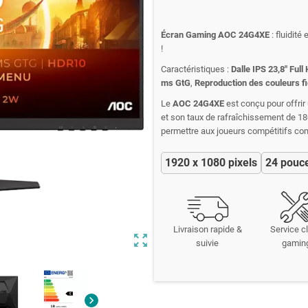
Écran Gaming AOC 24G4XE
: fluidité
!
Caractéristiques :
Dalle IPS 23,8" Full
ms GtG
,
Reproduction des couleurs fi
Le
AOC 24G4XE
est conçu pour offrir
et son taux de rafraîchissement de 180 H
permettre aux joueurs compétitifs com
1920 x 1080 pixels
24 pouc
Livraison rapide &
Service cl
zoom_out_map
suivie
gamin
chevron_right