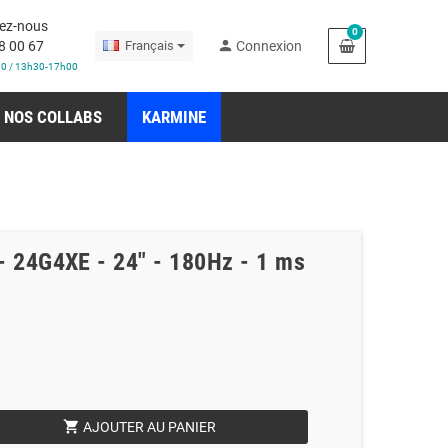
ez-nous
0
person
8 00 67
Français
Connexion
30 / 13h30-17h00
NOS COLLABS
KARMINE
- 24G4XE - 24" - 180Hz - 1 ms
shopping_cart
AJOUTER AU PANIER