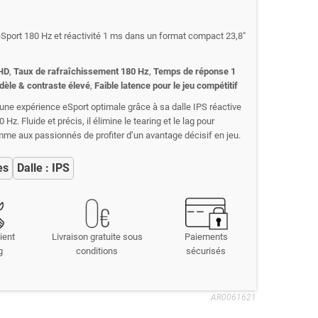
 eSport 180 Hz et réactivité 1 ms dans un format compact 23,8"
 HD
,
Taux de rafraîchissement 180 Hz
,
Temps de réponse 1
dèle & contraste élevé
,
Faible latence pour le jeu compétitif
 une expérience eSport optimale grâce à sa dalle IPS réactive
z. Fluide et précis, il élimine le tearing et le lag pour
me aux passionnés de profiter d’un avantage décisif en jeu.
es
Dalle : IPS
ient
Livraison gratuite sous
Paiements
g
conditions
sécurisés
AR0061621