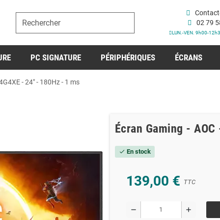
Contact
02 79 5
LUN.-VEN. 9h00-12h
URE
PC SIGNATURE
PÉRIPHÉRIQUES
ÉCRANS
4G4XE - 24" - 180Hz - 1 ms
Écran Gaming - AOC 
En stock
check
139,00 €
TTC
remove
add