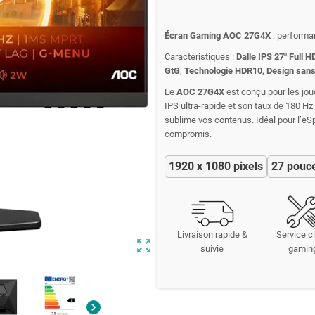
Écran Gaming AOC 27G4X
: performan
Caractéristiques :
Dalle IPS 27" Full H
GtG
,
Technologie HDR10
,
Design sans
Le
AOC 27G4X
est conçu pour les joue
IPS ultra-rapide et son taux de 180 Hz
sublime vos contenus. Idéal pour l’eSpo
compromis.
1920 x 1080 pixels
27 pouc
Livraison rapide &
Service cl
zoom_out_map
suivie
gamin
chevron_right