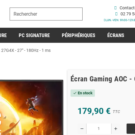
Contact
02 79 5
LUN.-VEN. 9h00-12h
URE
PC SIGNATURE
PÉRIPHÉRIQUES
ÉCRANS
27G4X - 27" - 180Hz - 1 ms
Écran Gaming AOC - 
En stock
check
179,90 €
TTC
remove
add