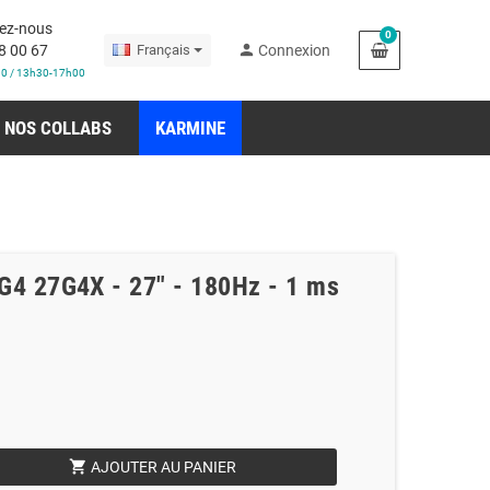
ez-nous
0
person
8 00 67
Français
Connexion
30 / 13h30-17h00
NOS COLLABS
KARMINE
G4 27G4X - 27" - 180Hz - 1 ms
shopping_cart
AJOUTER AU PANIER