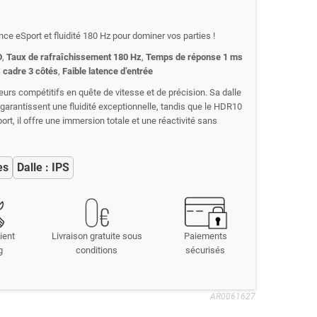
ce eSport et fluidité 180 Hz pour dominer vos parties !
D
,
Taux de rafraîchissement 180 Hz
,
Temps de réponse 1 ms
 cadre 3 côtés
,
Faible latence d’entrée
urs compétitifs en quête de vitesse et de précision. Sa dalle
 garantissent une fluidité exceptionnelle, tandis que le HDR10
rt, il offre une immersion totale et une réactivité sans
es
Dalle : IPS
ient
Livraison gratuite sous
Paiements
g
conditions
sécurisés
AR0061627