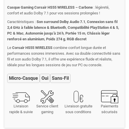
Casque Gaming Corsair HS55 WIRELESS – Carbone
: légèreté,
confort et audio Dolby 7.1 pour vos sessions prolongées !
Caractéristiques :
Son surround Dolby Audio 7.1
,
Connexion sans fil
2,4 GHz à faible latence & Bluetooth
,
Compatibilité PlayStation 4 & 5,
PC & Mac
,
Autonomie jusqu’à 24 h
,
Portée 15 m
,
Châssis léger
renforcé en aluminium
,
Poids 274 g
,
RGB discret
Le
Corsair HS55 WIRELESS
combine confort longue durée et
performances sonores immersives. Avec sa double connectivité sans
fil et son audio Dolby 7.1, il offre une expérience fluide et réaliste,
idéale pour les longues sessions de jeu sur PC ou console.
Micro-Casque
Oui
Sans-Fil
Livraison
Service client
Livraison gratuite
Paiements
rapide & suivie
gaming
sous conditions
sécurisés