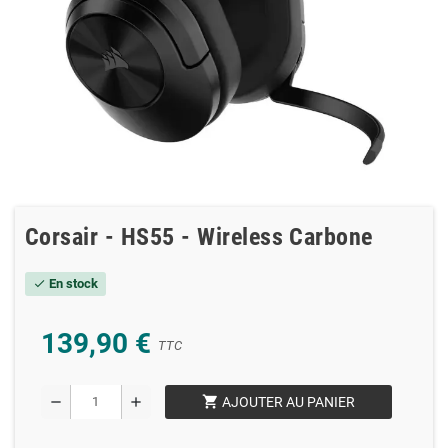
Corsair - HS55 - Wireless Carbone
En stock
check
139,90 €
TTC
shopping_cart
remove
add
AJOUTER AU PANIER