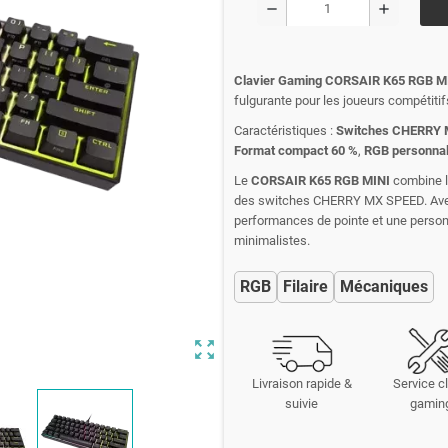
remove
add
Clavier Gaming CORSAIR K65 RGB 
fulgurante pour les joueurs compétitif
Caractéristiques :
Switches CHERRY 
Format compact 60 %
,
RGB personnal
Le
CORSAIR K65 RGB MINI
combine la
des switches CHERRY MX SPEED. Avec 
performances de pointe et une person
minimalistes.
RGB
Filaire
Mécaniques
zoom_out_map
Livraison rapide &
Service cl
suivie
gamin