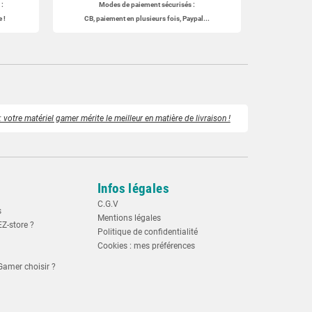
:
Modes de paiement sécurisés :
 !
CB, paiement en plusieurs fois, Paypal...
 votre matériel gamer mérite le meilleur en matière de livraison !
Infos légales
C.G.V
s
Mentions légales
EZ-store ?
Politique de confidentialité
Cookies : mes préférences
Gamer choisir ?