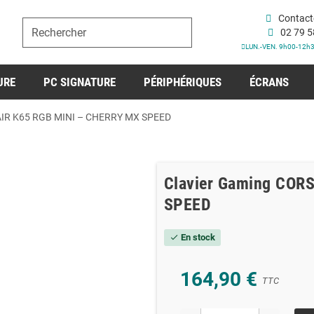
Contact
02 79 5
LUN.-VEN. 9h00-12h
URE
PC SIGNATURE
PÉRIPHÉRIQUES
ÉCRANS
AIR K65 RGB MINI – CHERRY MX SPEED
Clavier Gaming COR
SPEED
En stock
check
164,90 €
TTC