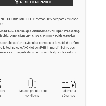
shopping_cart
AJOUTER AU PANIER
MINI – CHERRY MX SPEED
: format 60 % compact et vitesse
s !
MX SPEED
,
Technologie CORSAIR AXON Hyper-Processing
,
isable
,
Dimensions 294 x 105 x 44 mm – Poids 0,850 kg
 portabilité d’un clavier ultra-compact et la rapidité extrême
la technologie AXON et son RGB immersif, il offre des
nalisation complète dans un format idéal pour les setups
ient
Livraison gratuite sous
Paiements
g
conditions
sécurisés