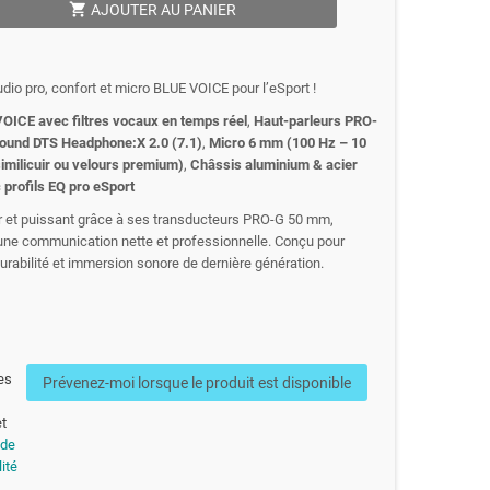
shopping_cart
AJOUTER AU PANIER
udio pro, confort et micro BLUE VOICE pour l’eSport !
OICE avec filtres vocaux en temps réel
,
Haut-parleurs PRO-
ound DTS Headphone:X 2.0 (7.1)
,
Micro 6 mm (100 Hz – 10
milicuir ou velours premium)
,
Châssis aluminium & acier
profils EQ pro eSport
ir et puissant grâce à ses transducteurs PRO-G 50 mm,
ne communication nette et professionnelle. Conçu pour
, durabilité et immersion sonore de dernière génération.
es
Prévenez-moi lorsque le produit est disponible
t
 de
ité