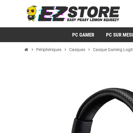
PC GAMER
PC SUR MES
chevron_right
Périphériques
chevron_right
Casques
chevron_right
Casque Gaming Logite