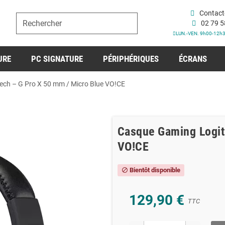
Contact
02 79 5
LUN.-VEN. 9h00-12h
URE
PC SIGNATURE
PÉRIPHÉRIQUES
ÉCRANS
ch – G Pro X 50 mm / Micro Blue VO!CE
Casque Gaming Logit
VO!CE
Bientôt disponible
block
129,90 €
TTC