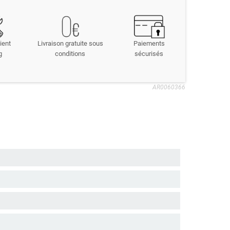
ient
Livraison gratuite sous
Paiements
g
conditions
sécurisés
AR0060366