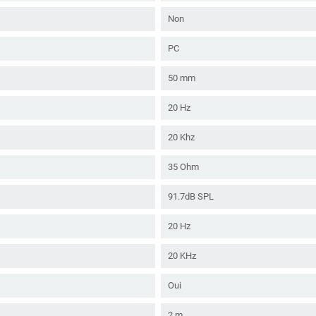
Non
PC
50 mm
20 Hz
20 Khz
35 Ohm
91.7dB SPL
20 Hz
20 KHz
Oui
2 m