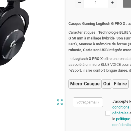
remove
add
Casque Gaming Logitech G PRO X
: a
Caractéristiques :
Technologie BLUE V
G 50 mm à maillage hybride
,
Son surr
KHz)
,
Mousse à mémoire de forme (si
robuste
,
Carte son USB intégrée avec 
Le
Logitech G PRO X
offre un son cla
associé à un micro BLUE VOICE pour u
l’eSport, il allie confort longue durée
Micro-Casque
Oui
Filaire
zoom_out_map
J'accepte l
conditions
générales
e
la
politique
confidential