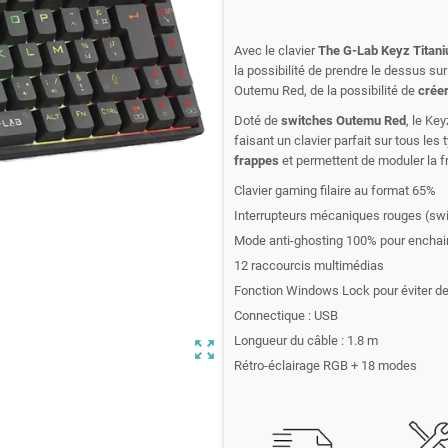
Avec le clavier
The G-Lab Keyz Titan
la possibilité de prendre le dessus su
Outemu Red, de la possibilité de
créer
Doté de
switches Outemu Red
, le Key
faisant un clavier parfait sur tous les
frappes
et permettent de moduler la f
Clavier gaming filaire au format 65%
Interrupteurs mécaniques rouges (s
Mode anti-ghosting 100% pour enchai
12 raccourcis multimédias
Fonction Windows Lock pour éviter de 
Connectique : USB
Longueur du câble : 1.8 m
zoom_out_map
Rétro-éclairage RGB + 18 modes