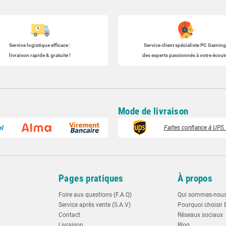
Service logistique efficace :
Service client spécialiste
PC Gaming
livraison rapide & gratuite !
des experts passionnés à votre écoute
Mode de livraison
Faites confiance à UPS :
t
Pages pratiques
À propos
Foire aux questions (F.A.Q)
Qui sommes-nou
Service après vente (S.A.V)
Pourquoi choisir 
Contact
Réseaux sociaux
Livraison
Blog