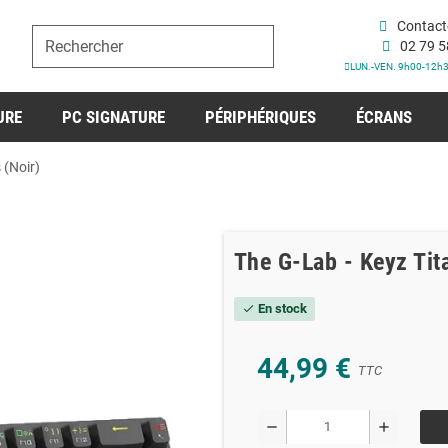
Contact
02 79 5
LUN.-VEN. 9h00-12h
URE
PC SIGNATURE
PÉRIPHÉRIQUES
ÉCRANS
 (Noir)
The G-Lab - Keyz Tit
En stock
check
44,99 €
TTC
remove
add