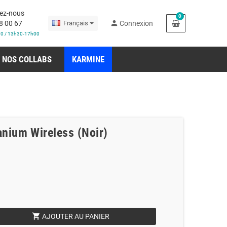
ez-nous
0
person
8 00 67
Français
Connexion
30 / 13h30-17h00
NOS COLLABS
KARMINE
anium Wireless (Noir)
shopping_cart
AJOUTER AU PANIER