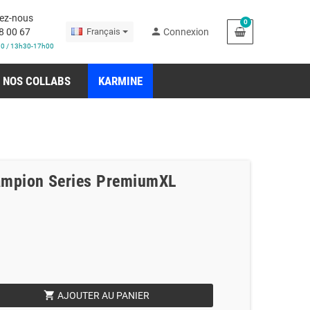
ez-nous
0
person
8 00 67
Français
Connexion
30 / 13h30-17h00
NOS COLLABS
KARMINE
ampion Series PremiumXL
shopping_cart
AJOUTER AU PANIER