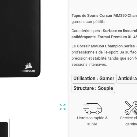
Tapis de Souris Corsair MM350 Cham
gamers compétitifs !
Caractéristiques :
Surface en tissu ro
antidérapante
,
Format Premium XL 4
Le
Corsair MM350 Champion Series 
professionnels de l’e-sport. Sa surfac
précision et stabilité, tandis que son
sessions intensives.
Utilisation : Gamer
Antidéra
Structure : Souple
zoom_out_map
Livraison rapide &
Service cl
suivie
gamin