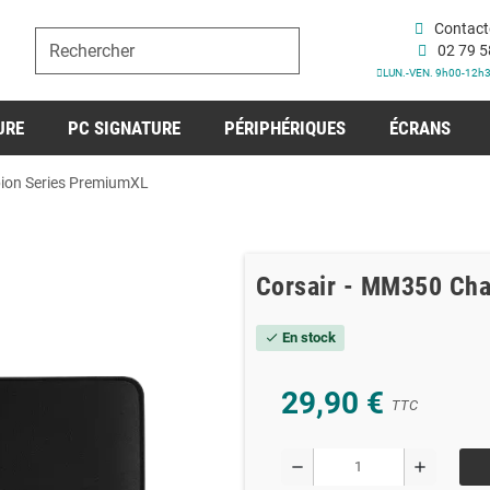
Contact
02 79 5
LUN.-VEN. 9h00-12h
URE
PC SIGNATURE
PÉRIPHÉRIQUES
ÉCRANS
ion Series PremiumXL
Corsair - MM350 Ch
En stock
check
29,90 €
TTC
remove
add