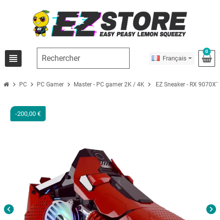
0
view_headline
Français
chevron_right
chevron_right
chevron_right
chevron_right
PC
PC Gamer
Master - PC gamer 2K / 4K
EZ Sneaker - RX 9070XT
-200,00 €
chevron_left
chevron_right