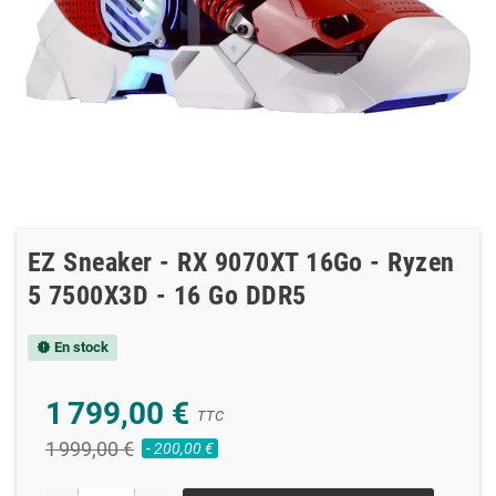
EZ Sneaker - RX 9070XT 16Go - Ryzen
5 7500X3D - 16 Go DDR5
En stock
new_releases
1 799,00 €
TTC
1 999,00 €
- 200,00 €