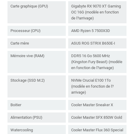
Carte graphique (GPU)
Gigabyte RX 9070 XT Gaming
OC 16G (modèle en fonction
de l?arrivage)
Processeur (CPU)
AMD Ryzen 5 7500X3D
Carte mère
ASUS ROG STRIX B650E-I
Mémoire vive (RAM)
DDR5 16 Go 5600 MHz
(Kingston Fury Beast) (modèle
en fonction de l?arrivage)
Stockage (SSD M.2)
NVMe Crucial E100 1To
(modèle en fonction de l?
arrivage)
Boitier
Cooler Master Sneaker X
Alimentation (PSU)
Cooler Master SFX 850W Gold
Watercooling
Cooler Master Flux 360 Special