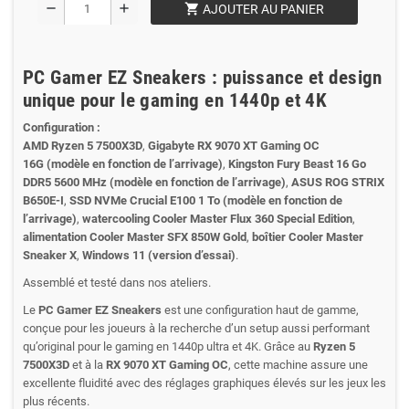
shopping_cart
remove
add
AJOUTER AU PANIER
PC Gamer EZ Sneakers : puissance et design
unique pour le gaming en 1440p et 4K
Configuration :
AMD Ryzen 5 7500X3D
,
Gigabyte RX 9070 XT Gaming OC
16G
(modèle en fonction de l’arrivage)
,
Kingston Fury Beast 16 Go
DDR5 5600 MHz
(modèle en fonction de l’arrivage)
,
ASUS ROG STRIX
B650E-I
,
SSD NVMe Crucial E100 1 To
(modèle en fonction de
l’arrivage)
,
watercooling Cooler Master Flux 360 Special Edition
,
alimentation Cooler Master SFX 850W Gold
,
boîtier Cooler Master
Sneaker X
,
Windows 11 (version d’essai)
.
Assemblé et testé dans nos ateliers.
Le
PC Gamer EZ Sneakers
est une configuration haut de gamme,
conçue pour les joueurs à la recherche d’un setup aussi performant
qu’original pour le gaming en 1440p ultra et 4K. Grâce au
Ryzen 5
7500X3D
et à la
RX 9070 XT Gaming OC
, cette machine assure une
excellente fluidité avec des réglages graphiques élevés sur les jeux les
plus récents.