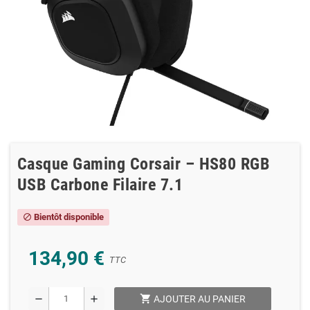
Casque Gaming Corsair – HS80 RGB
USB Carbone Filaire 7.1
Bientôt disponible
block
134,90 €
TTC
shopping_cart
remove
add
AJOUTER AU PANIER