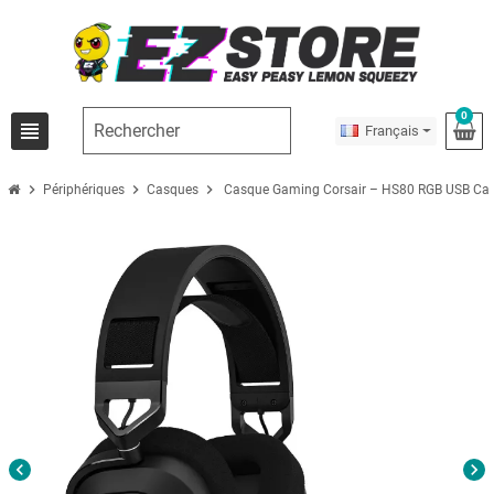
0
view_headline
Français
chevron_right
chevron_right
chevron_right
Périphériques
Casques
Casque Gaming Corsair – HS80 RGB USB Carb
chevron_left
chevron_right