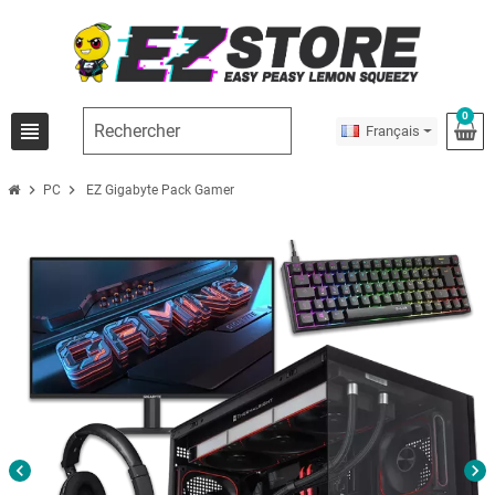
0
view_headline
Français
chevron_right
chevron_right
PC
EZ Gigabyte Pack Gamer
chevron_left
chevron_right