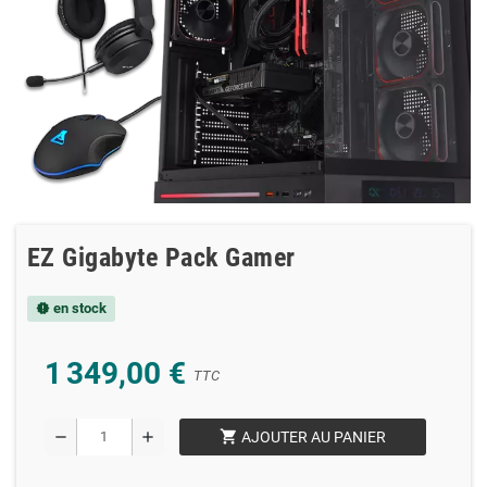
EZ Gigabyte Pack Gamer
en stock
new_releases
1 349,00 €
TTC
shopping_cart
remove
add
AJOUTER AU PANIER