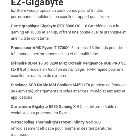
EZ-Gigabyte
EZ-Store vous propose un pack conçu pour offrir des
performances solides et un excellent rapport qualité/prix :
Carte graphique Gigabyte RTX 5060 OC – 8 Go
: idéale pour le
gaming en 1080p et 1440p, offrant une bonne qualité graphique et
une fluidité constante.
Processeur AMD Ryzen 7 5700X
: 8 cœurs / 16 threads pour de
très bonnes performances en jeu et en multitâche.
Mémoire DDR4 16 Go 3200 MHz Corsair Vengeance RGB PRO SL
(2×8 Go)
(modèle en fonction de l’arrivage)
: RAM rapide pour une
excellente réactivité du système.
Stockage SSD NVMe MSI Spatium M450 1To
(modèle en fonction
de l’arrivage)
: chargements rapides et accès immédiat aux jeux et
applications.
Carte mère Gigabyte B550 Gaming X V2
: plateforme fiable et
évolutive pour processeurs Ryzen.
Watercooling Thermalright Frozen Infinity Noir 360
:
refroidissement efficace pour maintenir des températures
maîtrisées.