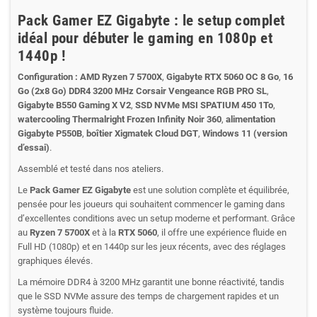
Pack Gamer EZ Gigabyte : le setup complet
idéal pour débuter le gaming en 1080p et
1440p !
Configuration :
AMD Ryzen 7 5700X
,
Gigabyte RTX 5060 OC 8 Go
,
16
Go (2x8 Go) DDR4 3200 MHz Corsair Vengeance RGB PRO SL
,
Gigabyte B550 Gaming X V2
,
SSD NVMe MSI SPATIUM 450 1To
,
watercooling Thermalright Frozen Infinity Noir 360
,
alimentation
Gigabyte P550B
,
boîtier Xigmatek Cloud DGT
,
Windows 11 (version
d’essai)
.
Assemblé et testé dans nos ateliers.
Le
Pack Gamer EZ Gigabyte
est une solution complète et équilibrée,
pensée pour les joueurs qui souhaitent commencer le gaming dans
d’excellentes conditions avec un setup moderne et performant. Grâce
au
Ryzen 7 5700X
et à la
RTX 5060
, il offre une expérience fluide en
Full HD (1080p) et en 1440p sur les jeux récents, avec des réglages
graphiques élevés.
La mémoire DDR4 à 3200 MHz garantit une bonne réactivité, tandis
que le SSD NVMe assure des temps de chargement rapides et un
système toujours fluide.